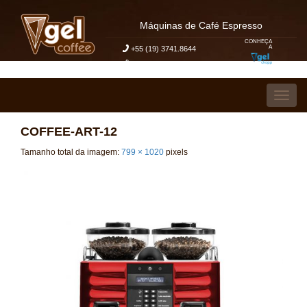
Máquinas de Café Espresso
CONHEÇA
A
+55 (19) 3741.8644
Meu Pedido de Orçamento
Pular para o conteúdo
Alter
COFFEE-ART-12
Tamanho total da imagem:
799
×
1020
pixels