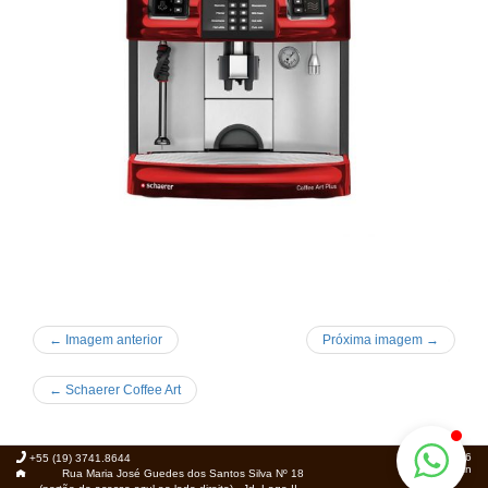
← Imagem anterior
Próxima imagem →
←
Schaerer Coffee Art
© 2026
+55 (19) 3741.8644
Foca.in
Rua Maria José Guedes dos Santos Silva Nº 18