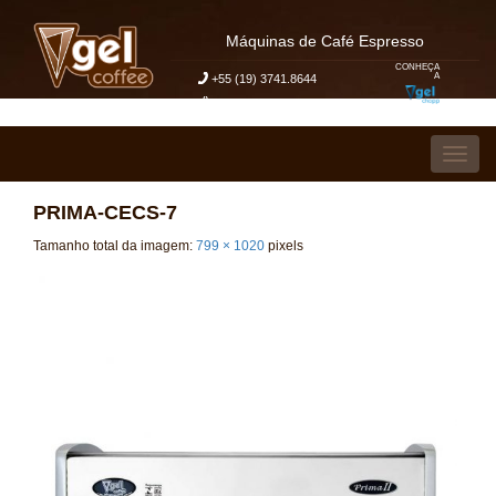
Máquinas de Café Espresso
CONHEÇA
A
+55 (19) 3741.8644
Meu Pedido de Orçamento
Pular para o conteúdo
Alter
PRIMA-CECS-7
Tamanho total da imagem:
799
×
1020
pixels