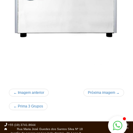
← Imagem anterior
Próxima imagem →
←
Prima 3 Grupos
© 2026
+55 (19) 3741.8644
Foca.in
Rua Maria José Guedes dos Santos Silva Nº 18