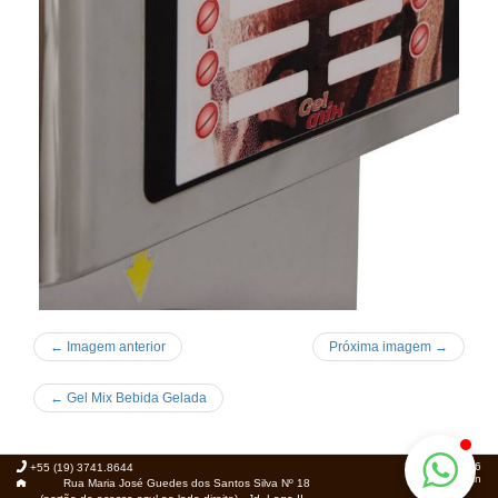
← Imagem anterior
Próxima imagem →
←
Gel Mix Bebida Gelada
© 2026
+55 (19) 3741.8644
Foca.in
Rua Maria José Guedes dos Santos Silva Nº 18