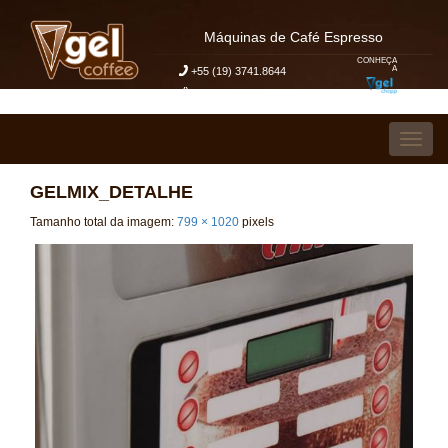
Máquinas de Café Espresso
CONHEÇA
A
+55 (19) 3741.8644
Meu Pedido de Orçamento
Pular para o conteúdo
Alter
GELMIX_DETALHE
Tamanho total da imagem:
799
×
1020
pixels