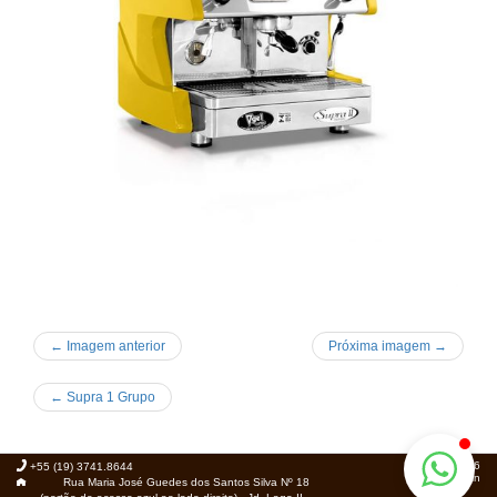
← Imagem anterior
Próxima imagem →
←
Supra 1 Grupo
© 2026
+55 (19) 3741.8644
Foca.in
Rua Maria José Guedes dos Santos Silva Nº 18