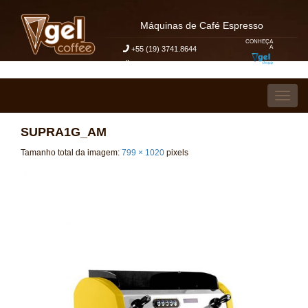
Máquinas de Café Espresso
CONHEÇA
A
+55 (19) 3741.8644
Meu Pedido de Orçamento
Pular para o conteúdo
Alter
SUPRA1G_AM
Tamanho total da imagem:
799
×
1020
pixels