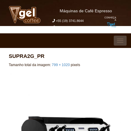
Máquinas de Café Espresso
CONHEÇA
A
+55 (19) 3741.8644
Meu Pedido de Orçamento
Pular para o conteúdo
Alter
SUPRA2G_PR
Tamanho total da imagem:
799
×
1020
pixels