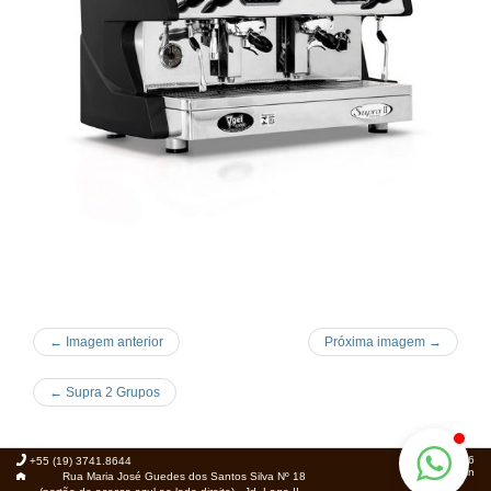
← Imagem anterior
Próxima imagem →
←
Supra 2 Grupos
© 2026
+55 (19) 3741.8644
Foca.in
Rua Maria José Guedes dos Santos Silva Nº 18