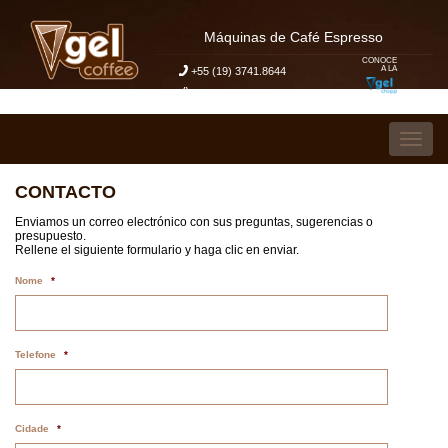
Máquinas de Café Espresso
CONOCE
A LA
+55 (19) 3741.8644
Mi Solicitar Presupuesto
Pular para o conteúdo
Alter
CONTACTO
Enviamos un correo electrónico con sus preguntas, sugerencias o
presupuesto.
Rellene el siguiente formulario y haga clic en enviar.
Nome
*
Telefone
*
Cidade
*